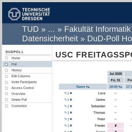
TUD
...
Fakultät Informatik
Datensicherheit
DuD-Poll H
USC FREITAGSS
Home
Poll
This is a Event-scheduling poll.
History
Jul 2026
Edit Columns
Fri, 31
Fri
Invite Participants
Name
18:00
17:
Access Control
Unknown
✎
|
✖
Luca
–
Overview
Unknown
Delete Poll
✎
|
✖
Janine
–
Customize
Unknown
✎
|
✖
Sebastian
–
Unknown
✎
|
✖
Thomas
–
Unknown
✎
|
✖
Peter
–
Frieder sele
✎
|
✖
Frieder
✘
Georg selec