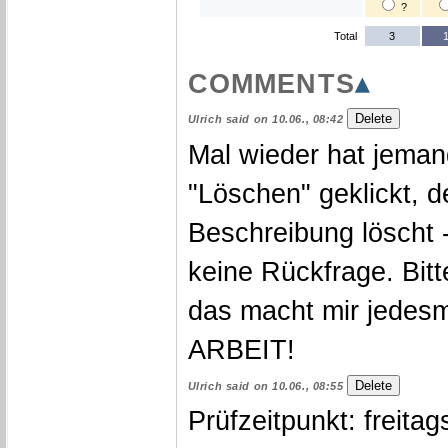
Maybe
?
3 out of 24
Total
3
SORT NEWEST
COMMENTS
▴
Ulrich said on 10.06., 08:42
Mal wieder hat jeman
"Löschen" geklickt, d
Beschreibung löscht -
keine Rückfrage. Bitt
das macht mir jedesm
ARBEIT!
Ulrich said on 10.06., 08:55
Prüfzeitpunkt: freitag