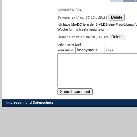
SORT NEWEST COMMENT FIR
COMMENTS
▴
Samuel said on 03.10., 19:29
Ich habe Mo-DO je in der 3.+5.DS eine Prog-Übung (die
Woche für mich sehr ungünstig.
Hannes said on 06.10., 13:48
gelb: nur virtuell
Your name:
says
Impressum und Datenschutz