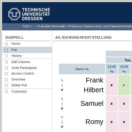
TUD
...
Fakultät Informatik
Professur Datenschutz und Datensicherheit
AG EIGNUNGSFESTSTELLUNG
Home
This is a Event-scheduling poll.
Poll
History
Tue,
Edit Columns
13:00
14:00
Invite Participants
Name
Access Control
Frank
Overview
✎
Frank Hilbert s
Frank 
|
✘
✔
Delete Poll
Hilbert
✖
Customize
✎
Samuel
Samuel select
Samuel
|
✘
✘
✖
✎
Romy
Romy selected
Romy 
|
✘
✘
✖